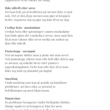
rapporterer at de våkner for tidlig.
Ikke uthvilt etter søvn
Det kan tyde på at kvaliteten på søvnen ikke er god
nok. Det er den dype søvnen som gjør at kroppen
hviler, reparerer seg og gjør seg klar til en ny dag.
Urolige bein / muskulatur
Urolige bein eller spenninger i annen muskulatur
kan både gjøre det vanskelig å sovne, men også føre
til at man våkner eller sover urolig om natten og
ikke blir uthvilt.
Pustestopp / søvnapné
Ved søvnapné slutter man å puste når man sover.
Ved pustestopp våkner man ofte helt eller delvis opp
av søvnen, og enkelte hiver etter pusten i
oppvåkningsfasen. Dette kan ofte føre til at man
føler seg trøtt og utmattet på dagtid.
Snorking
Uttalt snorking som kan gi sosiale og familiære
problemer, ses hos cirka 20 prosent av
befolkningen og mest blant menn
Døgnrytme
Er problemer kroppens i indre biologiske klokke.
Mange opplever at kroppen er klar for søvn