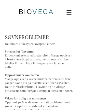
BIO
VEGA
SØVNPROBLEMER
Det finnes ulike typer søvnproblemer:
Søvnløshet / insomni
Er den vanligste søvnforstyrrelsen. Mange opplever
å bruke lang tid på å sovne, mens i mer alvorlige
tilfeller får man lite eller ingen søvn i løpet av
natten.
Oppvåkninger om natten
Mange opplever å våkne midt på natten en til flere
ganger. Noen må på toalettet eller føler seg sulten.
Dette forårsaker brudd i søvnen og de viktige
prosessene som foregår i kroppen mens man sover.
Våkne for tidlig om morgenen
Oppimot 40 % av de som har hatt problemer med
søvnen i løpet av de siste seks månedene,