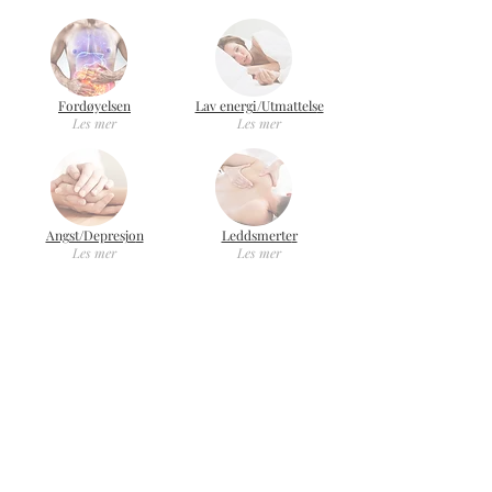
Fordøyelse
n
Lav energi/Utmattels
e
Les mer
Les mer
Angst/Depresjo
n
Leddsmerte
r
Les mer
Les mer