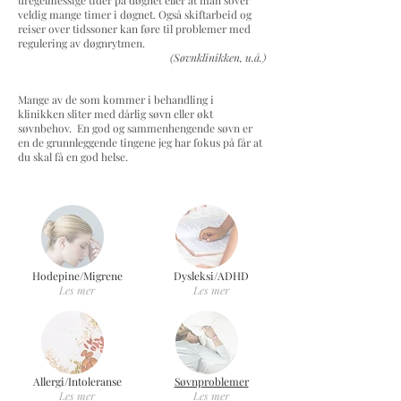
uregelmessige tider på døgnet eller at man sover
veldig mange timer i døgnet. Også skiftarbeid og
reiser over tidssoner kan føre til problemer med
regulering av døgnrytmen.
(Søvnklinikken, u.å.)
Mange av de som kommer i behandling i
klinikken sliter med dårlig søvn eller økt
søvnbehov. En god og sammenhengende søvn er
en de grunnleggende tingene jeg har fokus på får at
du skal få en god helse.
Hodepine/Migren
e
Dysleksi/ADH
D
Les mer
Les mer
Allergi/Intolerans
e
Søvnprobleme
r
Les mer
Les mer