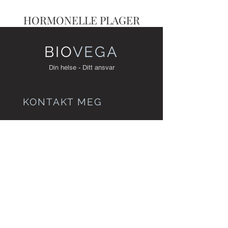
HORMONELLE PLAGER
BIO
VEGA
Din helse - Ditt ansvar
KONTAKT MEG
HELGA SIGURDARDOTTIR
98 23 58 41
h
elga@biovega.no
SKULLERUD PARK
Olaf Helsets vei 5
0694 Oslo, Norway